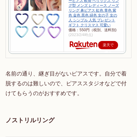
ーピアス 軟骨 ヘリックス リン
グ型 メンズ レディース ノーズ
リング 鼻ピアス 虹色 青色 紫
色 金色 黒色 緑色 女の子 女の
人 シンプル 人気 プレゼント
ギフト クリスマス 可愛い
価格：550円（税別、送料別)
(2023/2/4時点)
楽天で
購入
名前の通り、継ぎ目がないピアスです。自分で着
脱するのは難しいので、ピアススタジオなどで付
けてもらうのがおすすめです。
ノストリルリング