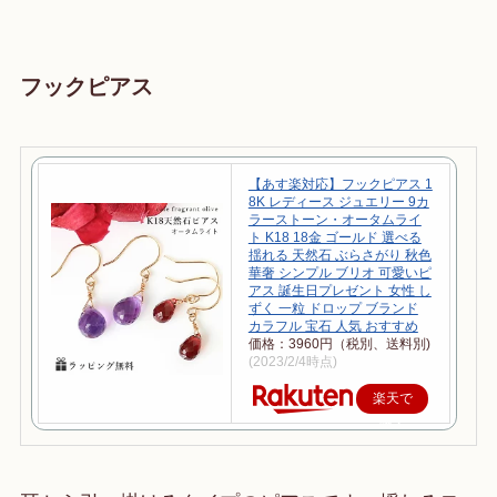
フックピアス
【あす楽対応】フックピアス 1
8K レディース ジュエリー 9カ
ラーストーン・オータムライ
ト K18 18金 ゴールド 選べる
揺れる 天然石 ぶらさがり 秋色
華奢 シンプル ブリオ 可愛いピ
アス 誕生日プレゼント 女性 し
ずく 一粒 ドロップ ブランド
カラフル 宝石 人気 おすすめ
価格：3960円（税別、送料別)
(2023/2/4時点)
楽天で
購入