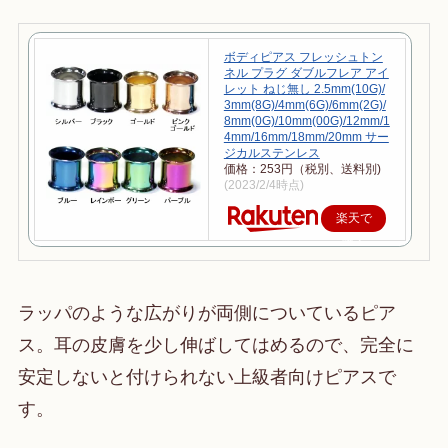
ボディピアス フレッシュトン
ネル プラグ ダブルフレア アイ
レット ねじ無し 2.5mm(10G)/
3mm(8G)/4mm(6G)/6mm(2G)/
8mm(0G)/10mm(00G)/12mm/1
4mm/16mm/18mm/20mm サー
ジカルステンレス
価格：253円（税別、送料別)
(2023/2/4時点)
楽天で
購入
ラッパのような広がりが両側についているピア
ス。耳の皮膚を少し伸ばしてはめるので、完全に
安定しないと付けられない上級者向けピアスで
す。