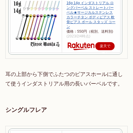
16g 14g インダストリアル ロ
ングバーベル ストレートバー
ベル★サージカルステンレス
カラーチタン ボディピアス 軟
骨ピアス ボール スタッズ コー
ン
価格：550円（税別、送料別)
(2023/2/4時点)
楽天で
購入
耳の上部から下側でふたつのピアスホールに通し
て使うインダストリアル用の長いバーベルです。
シングルフレア