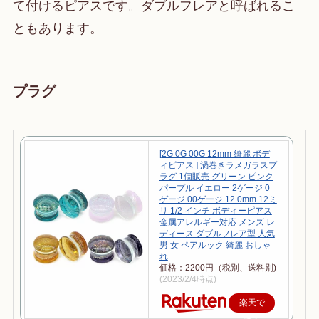
て付けるピアスです。ダブルフレアと呼ばれるこ
ともあります。
プラグ
[2G 0G 00G 12mm 綺麗 ボデ
ィピアス ] 渦巻きラメガラスプ
ラグ 1個販売 グリーン ピンク
パープル イエロー 2ゲージ 0
ゲージ 00ゲージ 12.0mm 12ミ
リ 1/2 インチ ボディーピアス
金属アレルギー対応 メンズ レ
ディース ダブルフレア型 人気
男 女 ペアルック 綺麗 おしゃ
れ
価格：2200円（税別、送料別)
(2023/2/4時点)
楽天で