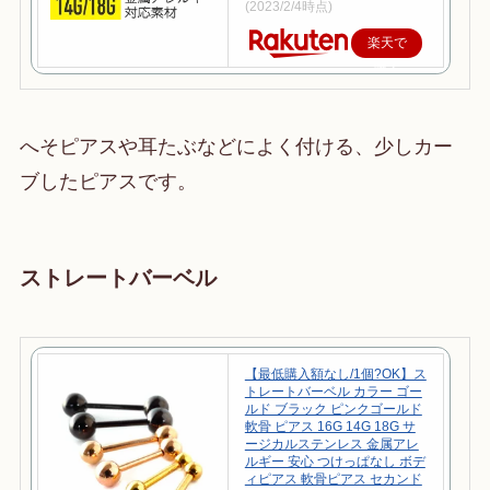
(2023/2/4時点)
楽天で
購入
へそピアスや耳たぶなどによく付ける、少しカー
ブしたピアスです。
ストレートバーベル
【最低購入額なし/1個?OK】ス
トレートバーベル カラー ゴー
ルド ブラック ピンクゴールド
軟骨 ピアス 16G 14G 18G サ
ージカルステンレス 金属アレ
ルギー 安心 つけっぱなし ボデ
ィピアス 軟骨ピアス セカンド