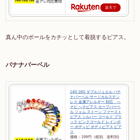
楽天で
購入
真ん中のボールをカチッとして着脱するピアス。
バナナバーベル
14G 18G ダブルジュエル バナ
ナバーベル サージカルステン
レス 金属アレルギー 対応 へ
そピ へそピアス カーブバーベ
ル ジェム ストーン ファースト
ピアス シルバー ゴールド ブラ
ック ピンクゴールド レインボ
ー ボディピ ボディピアス ピア
ス
価格：199円（税別、送料別)