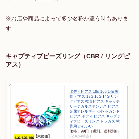
※お店や商品によって多少名称が違う時もありま
す。
キャプティブビーズリング（CBR / リングピ
アス）
ボディピアス 18g 16g 14g 軟
骨 ピアス 18G 16G 14G リン
グピアス 軟骨ピアス キャッチ
サージカルステンレス ピアス
金属アレルギー 安心 セカンド
ピアス ボディ ピアス キャプテ
ィブビーズリング トラガス 軟
骨用 かわいい
価格：99円（税別、送料別)
(2
023/2/4時点)