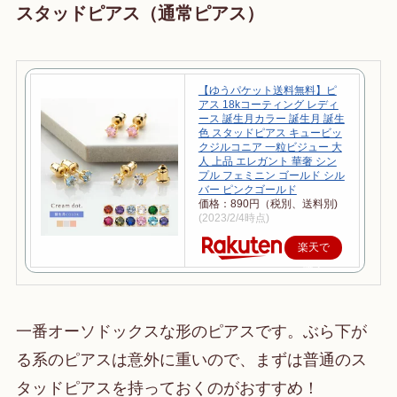
スタッドピアス（通常ピアス）
【ゆうパケット送料無料】ピ
アス 18kコーティング レディ
ース 誕生月カラー 誕生月 誕生
色 スタッドピアス キュービッ
クジルコニア 一粒ビジュー 大
人 上品 エレガント 華奢 シン
プル フェミニン ゴールド シル
バー ピンクゴールド
価格：890円（税別、送料別)
(2023/2/4時点)
楽天で
購入
一番オーソドックスな形のピアスです。ぶら下が
る系のピアスは意外に重いので、まずは普通のス
タッドピアスを持っておくのがおすすめ！