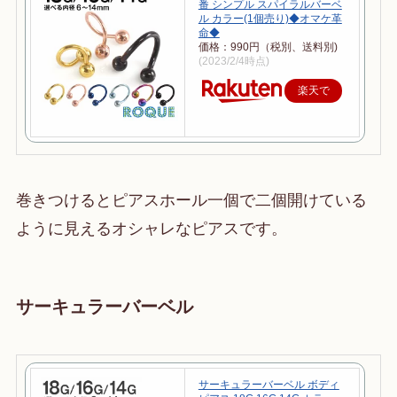
番 シンプル スパイラルバーベ
ル カラー(1個売り)◆オマケ革
命◆
価格：990円（税別、送料別)
(2023/2/4時点)
楽天で
購入
巻きつけるとピアスホール一個で二個開けている
ように見えるオシャレなピアスです。
サーキュラーバーベル
サーキュラーバーベル ボディ