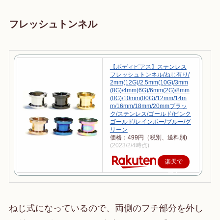
フレッシュトンネル
【ボディピアス】ステンレス
フレッシュトンネル/ねじ有り/
2mm(12G)/2.5mm(10G)/3mm
(8G)/4mm(6G)/6mm(2G)/8mm
(0G)/10mm(00G)/12mm/14m
m/16mm/18mm/20mmブラッ
ク/ステンレス/ゴールド/ピンク
ゴールド/レインボー/ブルー/グ
リーン
価格：499円（税別、送料別)
(2023/2/4時点)
楽天で
購入
ねじ式になっているので、両側のフチ部分を外し