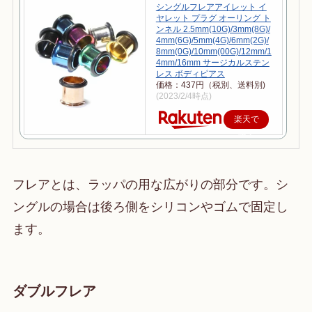
シングルフレアアイレット イ
ヤレット プラグ オーリング ト
ンネル 2.5mm(10G)/3mm(8G)/
4mm(6G)/5mm(4G)/6mm(2G)/
8mm(0G)/10mm(00G)/12mm/1
4mm/16mm サージカルステン
レス ボディピアス
価格：437円（税別、送料別)
(2023/2/4時点)
楽天で
購入
フレアとは、ラッパの用な広がりの部分です。シ
ングルの場合は後ろ側をシリコンやゴムで固定し
ます。
ダブルフレア