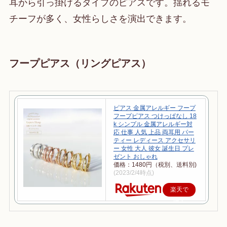
耳から引っ掛けるタイプのピアスです。揺れるモ
チーフが多く、女性らしさを演出できます。
フープピアス（リングピアス）
ピアス 金属アレルギー フープ
フープピアス つけっぱなし 18
k シンプル 金属アレルギー対
応 仕事 人気 上品 両耳用 パー
ティー レディース アクセサリ
ー 女性 大人 彼女 誕生日 プレ
ゼント おしゃれ
価格：1480円（税別、送料別)
(2023/2/4時点)
楽天で
購入