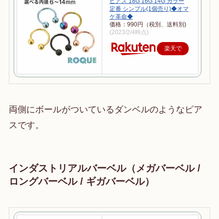
ピアス 18G 16G 14G カラー
定番 シンプル(1個売り)◆オマ
ケ革命◆
価格：990円（税別、送料別)
(2023/2/4時点)
楽天で
購入
両側にボールがついているダンベルのようなピア
スです。
インダストリアルバーベル（メガバーベル /
ロングバーベル / ギガバーベル）